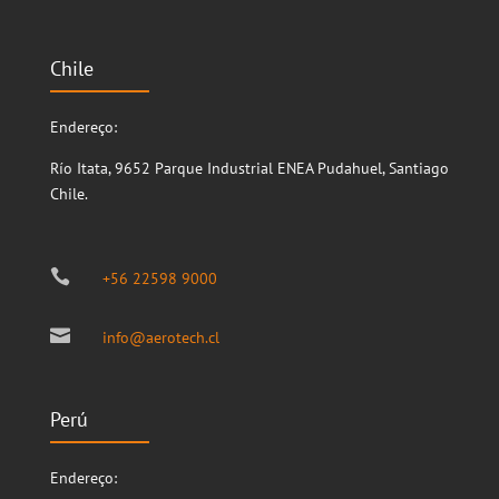
Chile
Endereço:
Río Itata, 9652
Parque Industrial ENEA
Pudahuel, Santiago
Chile.

+56 22598 9000

info@aerotech.cl
Perú
Endereço: