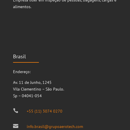
Empresa líder em inspeção de pessoas, bagagens, cargas e
alimentos.
Brasil
Endereço:
Av. 11 de Junho, 1245
Vila Clementino – São Paulo.
Sp – 04041-054

+55 (11) 3074 0270

info.brasil@grupoaerotech.com