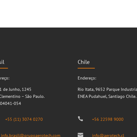
il
Chile
reço:
Endereço:
11 de Junho, 1245
Río Itata, 9652
Parque Industria
 Clementino – São Paulo.
ENEA
Pudahuel, Santiago
Chile.
 04041-054

+55 (11) 3074 0270
+56 22598 9000

info.brasil@grupoaerotech.com
info@aerotech.cl