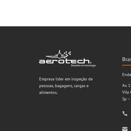
Bras
Ende
Empresa líder em inspeção de
Av. 
pessoas, bagagens, cargas e
Vila
alimentos.
Sp –

