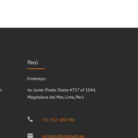
Perú
Endereço:
l
Av. Javier Prado Oeste #757 of 1044,
Magdalena del Mar, Lima, Perú

+51 922 180 946

contacto@maxtech.pe