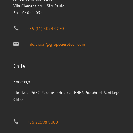
Vila Clementino – São Paulo.
Sp – 04041-054

+55 (11) 3074 0270

info.brasil@grupoaerotech.com
Chile
Endereço:
Río Itata, 9652
Parque Industrial ENEA
Pudahuel, Santiago
Chile.

+56 22598 9000