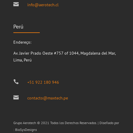

info@aerotech.cl
Perú
Endereço:
Av. Javier Prado Oeste #757 of 1044, Magdalena del Mar,
Lima, Perú

+51 922 180 946

contacto@maxtech.pe
Grupo Aerotech © 2021 Todos los Derechos Reservados. | Diseñado por
:
BioSysDesigns