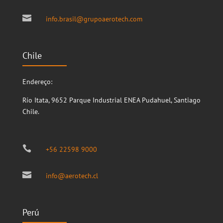

info.brasil@grupoaerotech.com
Chile
Endereço:
Río Itata, 9652
Parque Industrial ENEA
Pudahuel, Santiago
Chile.

+56 22598 9000

info@aerotech.cl
Perú