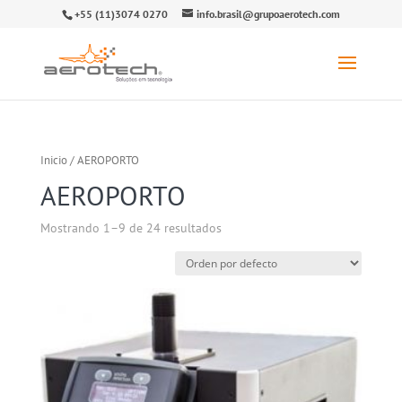
+55 (11)3074 0270
info.brasil@grupoaerotech.com
Inicio
/ AEROPORTO
AEROPORTO
Mostrando 1–9 de 24 resultados