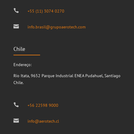

+55 (11) 3074 0270

info.brasil@grupoaerotech.com
Chile
Endereço:
Río Itata, 9652
Parque Industrial ENEA
Pudahuel, Santiago
Chile.

+56 22598 9000

info@aerotech.cl