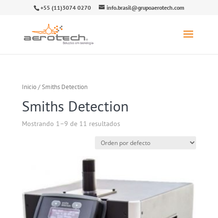
+55 (11)3074 0270
info.brasil@grupoaerotech.com
Inicio
/ Smiths Detection
Smiths Detection
Mostrando 1–9 de 11 resultados