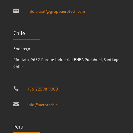

info.brasil@grupoaerotech.com
Chile
Endereço:
Río Itata, 9652
Parque Industrial ENEA
Pudahuel, Santiago
Chile.

+56 22598 9000

info@aerotech.cl
Perú