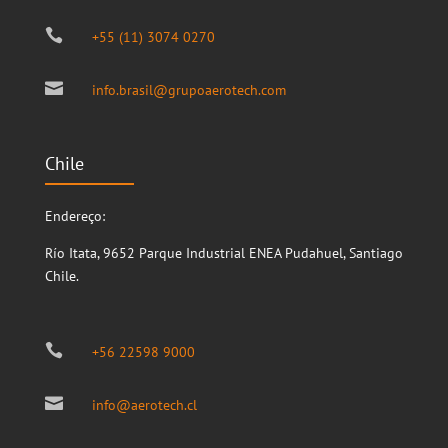

+55 (11) 3074 0270

info.brasil@grupoaerotech.com
Chile
Endereço:
Río Itata, 9652
Parque Industrial ENEA
Pudahuel, Santiago
Chile.

+56 22598 9000

info@aerotech.cl