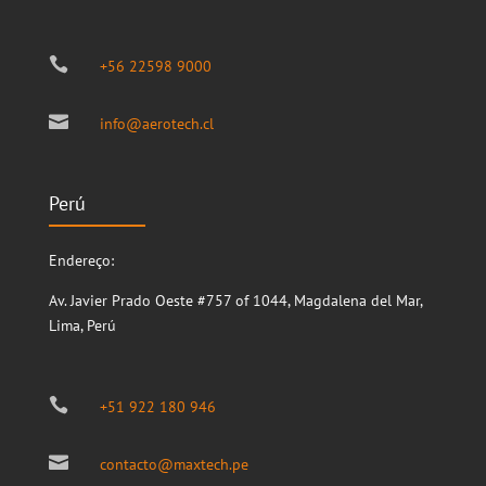

+56 22598 9000

info@aerotech.cl
Perú
Endereço:
Av. Javier Prado Oeste #757 of 1044, Magdalena del Mar,
Lima, Perú

+51 922 180 946

contacto@maxtech.pe