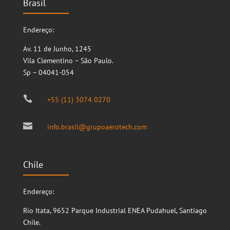
Brasil
Endereço:
Av. 11 de Junho, 1245
Vila Clementino – São Paulo.
Sp – 04041-054

+55 (11) 3074 0270

info.brasil@grupoaerotech.com
Chile
Endereço:
Río Itata, 9652
Parque Industrial ENEA
Pudahuel, Santiago
Chile.