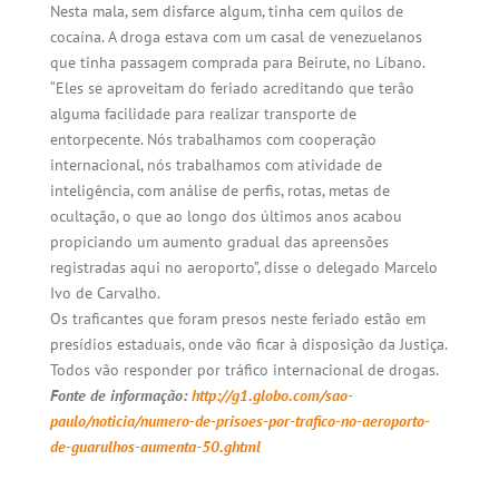
Nesta mala, sem disfarce algum, tinha cem quilos de
cocaína. A droga estava com um casal de venezuelanos
que tinha passagem comprada para Beirute, no Líbano.
“Eles se aproveitam do feriado acreditando que terão
alguma facilidade para realizar transporte de
entorpecente. Nós trabalhamos com cooperação
internacional, nós trabalhamos com atividade de
inteligência, com análise de perfis, rotas, metas de
ocultação, o que ao longo dos últimos anos acabou
propiciando um aumento gradual das apreensões
registradas aqui no aeroporto”, disse o delegado Marcelo
Ivo de Carvalho.
Os traficantes que foram presos neste feriado estão em
presídios estaduais, onde vão ficar à disposição da Justiça.
Todos vão responder por tráfico internacional de drogas.
Fonte de informação:
http://g1.globo.com/sao-
paulo/noticia/numero-de-prisoes-por-trafico-no-aeroporto-
de-guarulhos-aumenta-50.ghtml