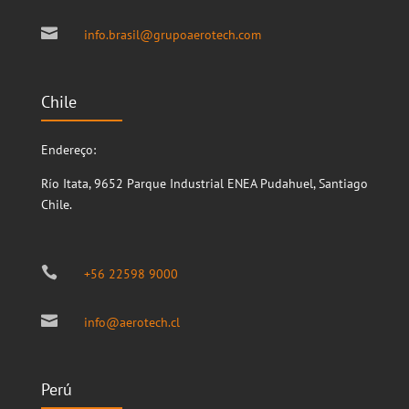

info.brasil@grupoaerotech.com
Chile
Endereço:
Río Itata, 9652
Parque Industrial ENEA
Pudahuel, Santiago
Chile.

+56 22598 9000

info@aerotech.cl
Perú