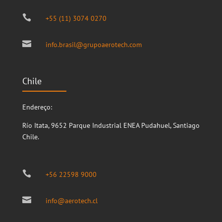

+55 (11) 3074 0270

info.brasil@grupoaerotech.com
Chile
Endereço:
Río Itata, 9652
Parque Industrial ENEA
Pudahuel, Santiago
Chile.

+56 22598 9000

info@aerotech.cl