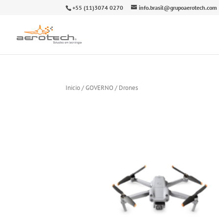
+55 (11)3074 0270
info.brasil@grupoaerotech.com
Inicio
/
GOVERNO
/ Drones