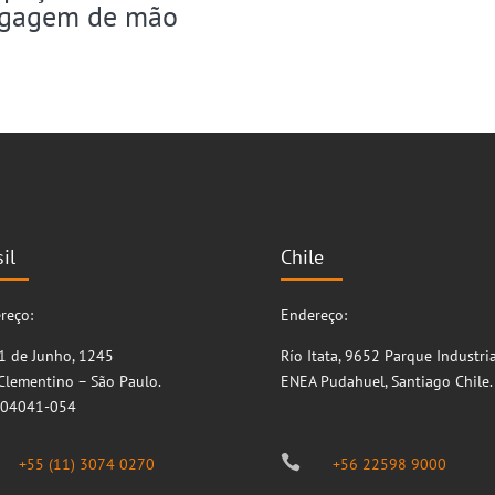
gagem de mão
il
Chile
reço:
Endereço:
11 de Junho, 1245
Río Itata, 9652
Parque Industria
 Clementino – São Paulo.
ENEA
Pudahuel, Santiago
Chile.
 04041-054

+55 (11) 3074 0270
+56 22598 9000