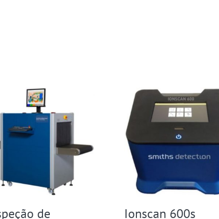
speção de
Ionscan 600s