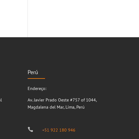
Perú
Endereço:
l
Av. Javier Prado Oeste #757 of 1044,
Magdalena del Mar, Lima, Perú

+51 922 180 946