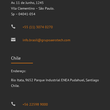
Av. 11 de Junho, 1245
Vila Clementino – São Paulo.
Sp – 04041-054

+55 (11) 3074 0270

info.brasil@grupoaerotech.com
Chile
Endereço:
Río Itata, 9652
Parque Industrial ENEA
Pudahuel, Santiago
Chile.

+56 22598 9000