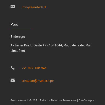

info@aerotech.cl
Perú
Endereço:
Av. Javier Prado Oeste #757 of 1044, Magdalena del Mar,
Lima, Perú

+51 922 180 946

contacto@maxtech.pe
Grupo Aerotech © 2021 Todos los Derechos Reservados. | Diseñado por