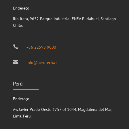
Endereço:
Río Itata, 9652
Parque Industrial ENEA
Pudahuel, Santiago
Chile.

+56 22598 9000

info@aerotech.cl
Perú
Endereço:
Av. Javier Prado Oeste #757 of 1044, Magdalena del Mar,
Lima, Perú